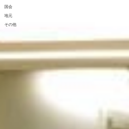
国会
地元
その他