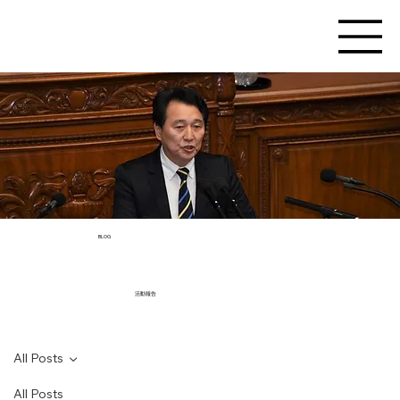
BLOG
活動報告
All Posts
All Posts