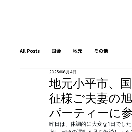
All Posts
国会
地元
その他
2025年8月4日
地元小平市、国
征様ご夫妻の
パーティーに
昨日は、体調的に大変な1日でした
 朝、日頃の運動不足を解消しようとして、花小金井駅から八坂駅まで往復12キロメートル