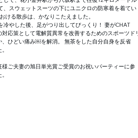
して、スウェットスーツの下にユニクロの防寒着を着てい
における散歩は、かなりこたえました。
ンの対応策として電解質異常を改善するためのスポーツド
か、ひどい痛み￼を解消。 無茶をした自分自身を反省
。 
征様ご夫妻の旭日単光賞ご受賞のお祝いパーティーに参
。 