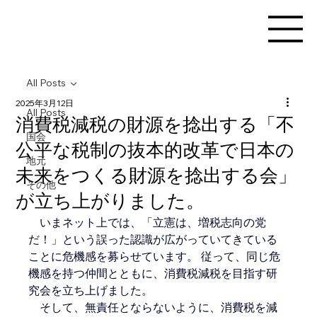
All Posts
2025年3月12日
All Posts
消費税減税の財源を捻出する「不
国会
公平な税制の抜本的改革で日本の
地元
未来をつくる財源を捻出する会」
その他
が立ち上がりました。
　いまネット上では、「立憲は、増税志向の党
だ！」という誤った認識が広がっていてきている
ことに危機感を募らせています。 従って、同じ危
機感を持つ仲間とともに、消費税減税を目指す研
究会を立ち上げました。 
　そして、無責任とならないように、消費税を減