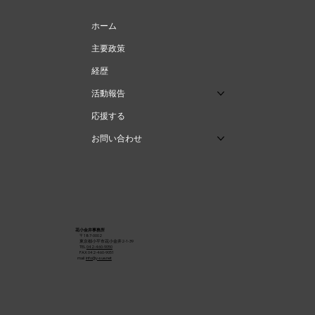
ホーム
主要政策
経歴
活動報告
応援する
お問い合わせ
花小金井事務所
〒187-0002
東京都小平市花小金井2-1-39
TEL
042-460-9050
FAX 042-460-9051
mail
info@y-sue.net