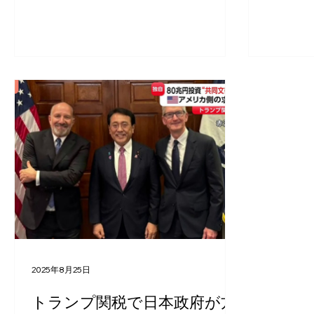
を行ないました。(米国代表者のビデオ主
閣によっ
張は、機械の故障で未達) 私からは、主に
です。 
❶立憲の参議院選での公約を説明しなが
力を入れ
ら、私が主張してきた 「消費税5%への減
問です。
税」、その際の「経済格差を縮小させる
を実現す
ような代替財源」の具体的捻出方策 、 ❷
は最低賃
1年間に限定した贈与税ゼロ政策 (2200兆
実現して
円ある日本人の個人金融資産が、一気に
若者世代に移転される！) ❸このままイン
ボイスを続けていくと、 日本のアニメ産
業が中国に乗っ取られてしまう危険性が
大 であること を主張し、会場から多大の
拍手をいただきました。
2025年8月25日
トランプ関税で日本政府が方