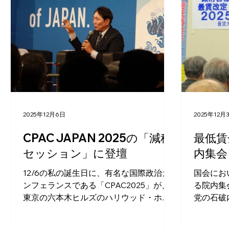
2025年12月6日
2025年12月
CPAC JAPAN 2025の「減税
最低賃
セッション」に登壇
内集会
12/6の私の誕生日に、有名な国際政治カ
国会にお
ンフェランスである「CPAC2025」が、
る院内集
東京の六本木ヒルズのハリウッド・ホー
党の石破
ルで行われました。 私は、「減税セッシ
2029
ョン」で、学者さんや政党代表者と議論
議決定を