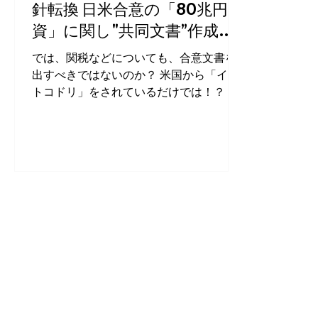
針転換 日米合意の「80兆円投
資」に関し"共同文書”作成へ
アメリカ側の要望を受け...
では、関税などについても、合意文書を
出すべきではないのか？ 米国から「イイ
トコドリ」をされているだけでは！？ →
【独自】トランプ関税で日本政府が方針
転換 日米合意の「80兆円投資」に関
し"共同文書”作成へアメリカ側の要望を受
け...