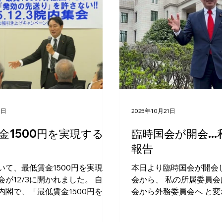
3日
2025年10月21日
金1500円を実現する院
臨時国会が開会..
報告
いて、最低賃金1500円を実現す
本日より臨時国会が開会
会が12/3に開かれました。 自民
会から、 私の所属委員
内閣で、「最低賃金1500円を
会から外務委員会へ と変
年までに実現する」という目標が閣
を拝命しました。 また、日米地位協定改
されたにもかかわらず、高市内
訂を目指す議員連盟につ