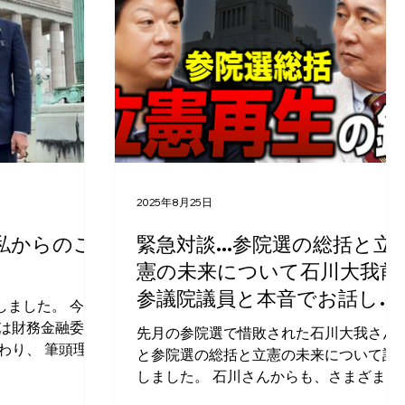
2025年8月25日
.私からのご
緊急対談...参院選の総括と立
憲の未来について石川大我前
参議院議員と本音でお話しし
しました。 今国
ました
会は財務金融委員
先月の参院選で惜敗された石川大我さん
わり、 筆頭理事
と参院選の総括と立憲の未来について話
しました。 石川さんからも、さまざま
いては、超党派
な“想い”を伺うことができました。 ぜひ